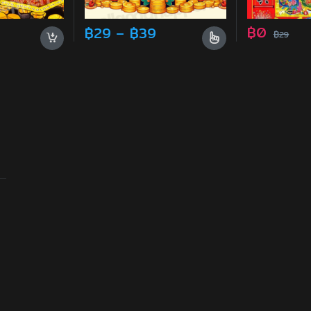
gh ฿129
Price range: ฿29 thro
฿
0
฿
29
–
฿
39
฿
29
s may be chosen on the product page
This product has multiple variants. The opt
฿49