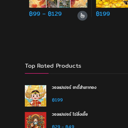
Price range: ฿99 throu
฿
99
–
฿
129
฿
199
This product has multiple variants. The option
Top Rated Products
วอลเปเปอร์ อาตี๋สำเภาทอง
฿
199
วอลเปเปอร์ ไฉ่สิ่งเอี้ย
Price range: ฿29 through 
฿
29
฿
49
–