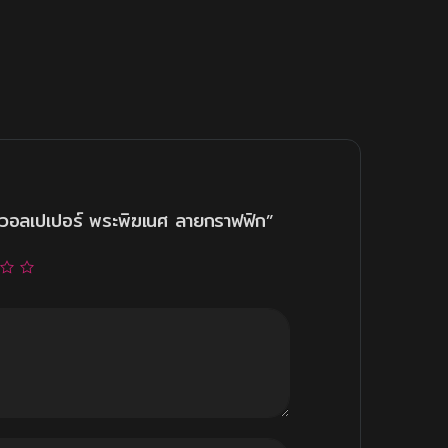
วอลเปเปอร์ พระพิฆเนศ ลายกราฟฟิก”