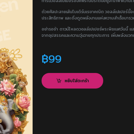
การมีวอลล์เปเปอร์องค์พระนี้ประดับอยู่จะนำพาความ
ด้วยศิลปะลายเส้นโมเดิร์นเรขาคณิต วอลล์เปเปอร์นี้จ
ประสิทธิภาพ และดึงดูดพลังงานแห่งความสำเร็จมารว
อย่ารอช้า ดาวน์โหลดวอลล์เปเปอร์พระพิฆเนศวันนี้ แ
จากอุปสรรคและความวุ่นวายทุกประการ เพิ่มพลังบวก
฿
99
หยิบใส่ตะกร้า