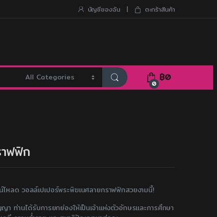
บัญชีของฉัน
ตะกร้าสินค้า
฿
0
0
ราฟฟิก
าวน์โหลด วอลล์เปเปอร์พระพิฆเนศลายกราฟฟิกสวยงามนี้!
ญา ท่านได้รับการยกย่องให้เป็นเจ้าแห่งตัวอักษรและการศึกษา