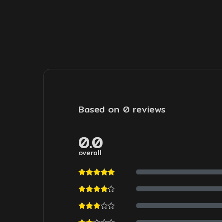
Based on 0 reviews
0.0
overall