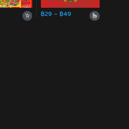
ugh ฿39
Price range: ฿29 th
฿
29
–
฿
49
ions may be chosen on the product page
This product has multiple variants. The o