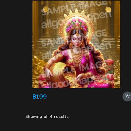
฿
199
Showing all 4 results