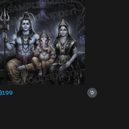
฿
199