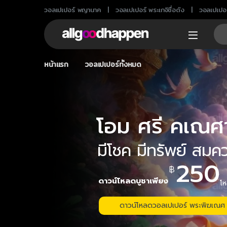
วอลเปเปอร์ พญานาค
วอลเปเปอร์ พระเกจิชื่อดัง
วอลเปเปอร
Sea
หน้าแรก
วอลเปเปอร์ทั้งหมด
โ
อ
ม
ศ
ร
ค
เ
ณ
ศ
ม
โ
ช
ค
ม
ท
ร
พ
ย
ส
ม
ค
2
5
0
฿
ด
า
ว
น
โ
ห
ล
ด
บ
ช
า
เ
พ
ย
ง
โ
ห
ดาวน์โหลดวอลเปเปอร์ พระพิฆเณศ