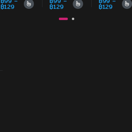
฿
99
–
฿
99
–
฿
99
–
29
: ฿99 through ฿129
Price range: ฿99 through ฿129
Price range: ฿99 throu
Price 
฿
129
฿
129
฿
129
ons may be chosen on the product page
ple variants. The options may be chosen on the product page
This product has multiple variants. The options may be chos
This product has multiple variants. T
This product ha
 ฿129