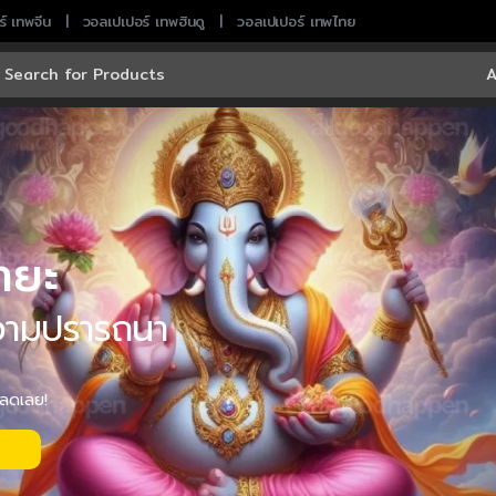
์ เทพจีน
วอลเปเปอร์ เทพฮินดู
วอลเปเปอร์ เทพไทย
rch for:
า
ย
ะ
ว
า
ม
ป
ร
า
ร
ถ
น
า
ล
ด
เ
ล
ย
!