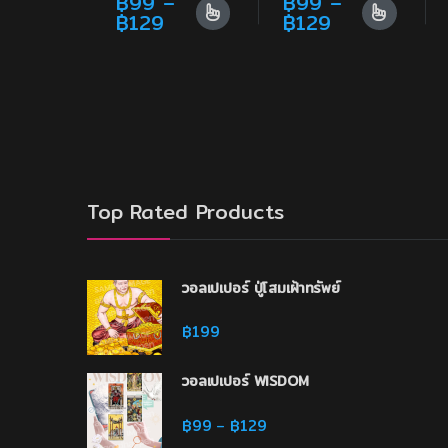
฿
99
–
฿
99
–
Price range: ฿99 through ฿1
Price range
฿
129
฿
129
This product has multiple variants. The opti
This product has multi
Top Rated Products
วอลเปเปอร์ ปู่โสมเฝ้าทรัพย์
฿
199
วอลเปเปอร์ WISDOM
Price range: ฿99 through
฿
99
฿
129
–