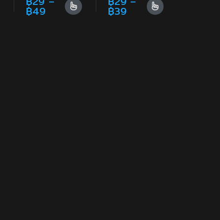
฿
29
–
฿
29
–
gh ฿129
range: ฿99 through ฿129
Price range: ฿29 through ฿49
Price range: ฿29 t
฿
49
฿
39
en on the product page
he options may be chosen on the product page
s multiple variants. The options may be chosen on the produc
This product has multiple variants. The options may 
This product has multiple vari