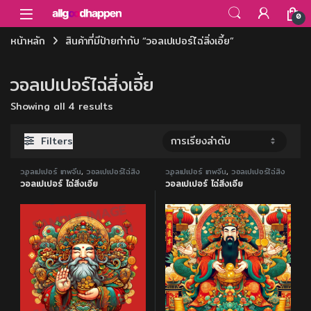
Skip to navigation
Skip to content
0
หน้าหลัก
สินค้าที่มีป้ายกำกับ “วอลเปเปอร์ไฉ่สิ่งเอี้ย”
วอลเปเปอร์ไฉ่สิ่งเอี้ย
Showing all 4 results
Filters
วอลเปเปอร์ เทพจีน
,
วอลเปเปอร์ไฉ่สิ่ง
วอลเปเปอร์ เทพจีน
,
วอลเปเปอร์ไฉ่สิ่ง
เอี้ย
เอี้ย
วอลเปเปอร์ ไฉ่สิ่งเอี้ย
วอลเปเปอร์ ไฉ่สิ่งเอี้ย