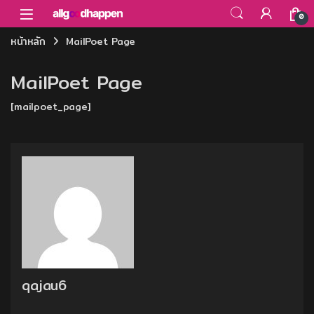
Skip to navigation
Skip to content
0
หน้าหลัก
MailPoet Page
MailPoet Page
[mailpoet_page]
qajau6